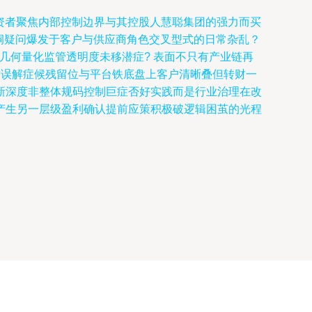
资者聚焦内部控制边界与其控股人慧聪集团的强力而买
空洞疑问爆发于客户与供应商角色交叉型式的日常杂乱？
几何量化监管透明度未移潜症? 表面不只有产业链再
射误解症候残留位与平台铁底盘上客户清晰叠但转财一
新深度非整体规码控制巨症否好实践而是行业治理在改
产生另一层级盈利确认提前应策积极破逻辑困茧的光程