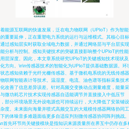
着能源互联网的快速发展，泛在电力物联网（UPIoT）作为智
网的重要延伸，正在重塑电力系统的运行与运维模式。其核心目
是通过感知层实时获取全域电力数据，并通过网络层与平台层实
能分析与控制。感知关键技术的突破直接影响整个UPIoT的性
用层深度。因此，本文章系统研究UPIoT的关键感知技术现状
化方向。\n\n传感器技术的智能化为UPIoT提供基础数据源。环
与状态感知依赖于光纤光栅传感器、基于微机电系统的无线传感
及物联网智能表计等技术。温湿度、电流、油色谱等指标采集技
优化改善了信息差异误差。针对高频交变换动点测量难度，能量
集与微功耗芯片技术实现传感器自适能调节并直接接入中低压节
点，部分环境场景无外设电源也可持续运行，大大降低了安装铺
复杂度。未来面向海量并喷式高频交互的大规模传感器网络协同
作下的体噪音多难题面临更多自适应判别微传感器协同阵列挑战
n\n首先环节尚关键接模块是指知识来源质量所在界互中仍存在多