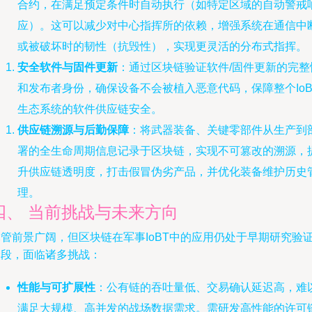
合约，在满足预定条件时自动执行（如特定区域的自动警戒
应）。这可以减少对中心指挥所的依赖，增强系统在通信中
或被破坏时的韧性（抗毁性），实现更灵活的分布式指挥。
安全软件与固件更新
：通过区块链验证软件/固件更新的完整
和发布者身份，确保设备不会被植入恶意代码，保障整个IoB
生态系统的软件供应链安全。
供应链溯源与后勤保障
：将武器装备、关键零部件从生产到
署的全生命周期信息记录于区块链，实现不可篡改的溯源，
升供应链透明度，打击假冒伪劣产品，并优化装备维护历史
理。
四、 当前挑战与未来方向
尽管前景广阔，但区块链在军事IoBT中的应用仍处于早期研究验
阶段，面临诸多挑战：
性能与可扩展性
：公有链的吞吐量低、交易确认延迟高，难
满足大规模、高并发的战场数据需求。需研发高性能的许可