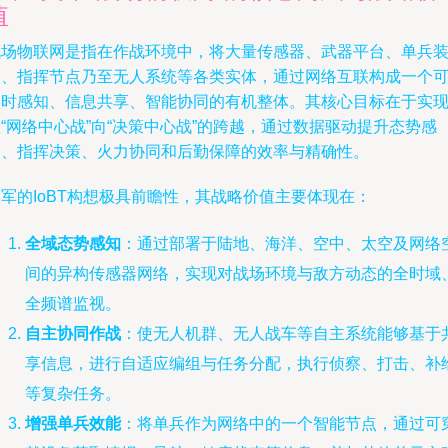
值
战场物联网是指在作战环境中，将大量传感器、武器平台、单兵
备、指挥节点乃至无人系统等各类实体，通过网络互联构成一个
实时感知、信息共享、智能协同的有机整体。其核心目标在于实
“网络中心战”向“决策中心战”的跨越，通过数据驱动提升态势感
知、指挥决策、火力协同和后勤保障的效率与精确性。
军的IoBT构想极具前瞻性，其战略价值主要体现在：
全域态势感知
：通过部署于陆地、海洋、空中、太空及网络
间的异构传感器网络，实现对战场环境与敌方动态的全时域
全频谱监视。
自主协同作战
：使无人机群、无人战车等自主系统能够基于
享信息，进行自适应编组与任务分配，执行侦察、打击、补
等复杂任务。
增强单兵效能
：将单兵作为网络中的一个智能节点，通过可