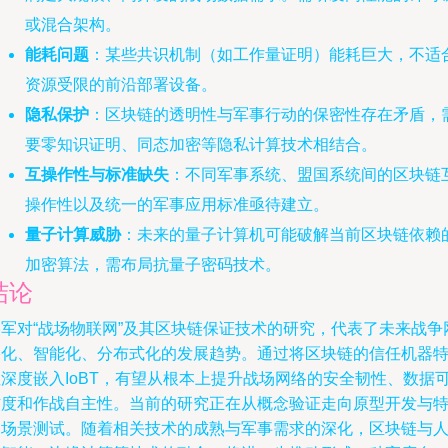
或混合架构。
能耗问题
：某些共识机制（如工作量证明）能耗巨大，不适
资源受限的前沿部署设备。
隐私保护
：区块链的透明性与军事行动的保密性存在矛盾，
要零知识证明、同态加密等隐私计算技术相结合。
互操作性与标准缺失
：不同军事系统、盟国系统间的区块链
操作性以及统一的军事应用标准亟待建立。
量子计算威胁
：未来的量子计算机可能破解当前区块链依赖
加密算法，需布局抗量子密码技术。
结论
美军对“战场物联网”及其区块链保证技术的研究，代表了未来战争
络化、智能化、分布式化的发展趋势。通过将区块链的信任机器
性深度嵌入IoBT，有望从根本上提升战场网络的安全韧性、数据
信度和作战自主性。当前的研究正在从概念验证走向原型开发与
定场景测试。随着相关技术的成熟与军事需求的深化，区块链与