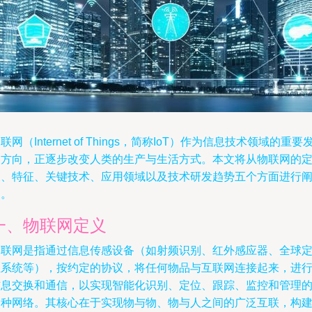
联网（Internet of Things，简称IoT）作为信息技术领域的重要
展方向，正逐步改变人类的生产与生活方式。本文将从物联网的
义、特征、关键技术、应用领域以及技术研发趋势五个方面进行
述。
一、物联网定义
物联网是指通过信息传感设备（如射频识别、红外感应器、全球
位系统等），按约定的协议，将任何物品与互联网连接起来，进
信息交换和通信，以实现智能化识别、定位、跟踪、监控和管理
一种网络。其核心在于实现物与物、物与人之间的广泛互联，构